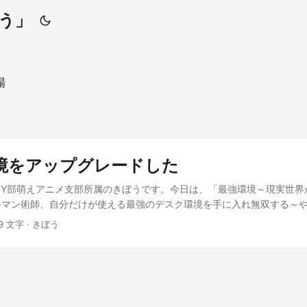
う」
場
境をアップグレードした
IY部萌えアニメ支部所属のきぼうです。今日は、「最強環境～現実世界
手マン術師、自分だけが使える最強のデスク環境を手に入れ無双する～
まで――――――――」のレビューを行いたいと思います～ ...
69 文字 · きぼう