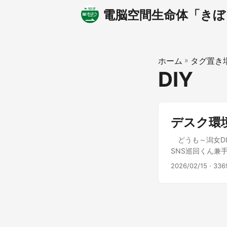
電脳空間生命体「きぼ
ホーム
»
タグ置き
DIY
デスク環
どうも～潟女D
SNS巡回くん兼
の“萌え”へ至る
2026/02/15
· 33