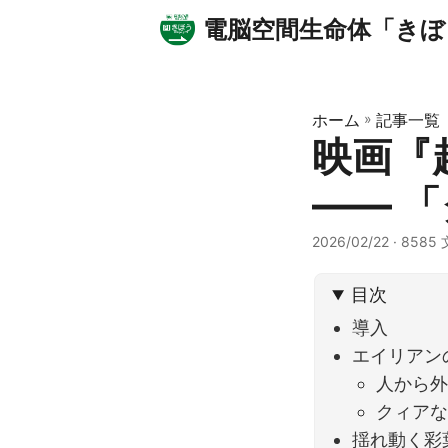
電脳空間生命体「きぼ
ホーム
»
記事一覧
映画『
―― 
2026/02/22
· 8585
目次
導入
エイリアン
人から
クィアな
揺れ動く彩