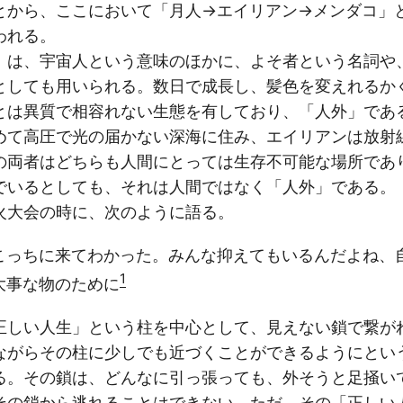
とから、ここにおいて「月人→エイリアン→メンダコ」
われる。
は、宇宙人という意味のほかに、よそ者という名詞や
としても用いられる。数日で成長し、髪色を変えれるか
とは異質で相容れない生態を有しており、「人外」であ
て高圧で光の届かない深海に住み、エイリアンは放射
の両者はどちらも人間にとっては生存不可能な場所であ
でいるとしても、それは人間ではなく「人外」である。
大会の時に、次のように語る。
こっちに来てわかった。みんな抑えてもいるんだよね、
1
大事な物のために
しい人生」という柱を中心として、見えない鎖で繋が
ながらその柱に少しでも近づくことができるようにとい
る。その鎖は、どんなに引っ張っても、外そうと足掻い
その鎖から逃れることはできない。ただ、その「正しい