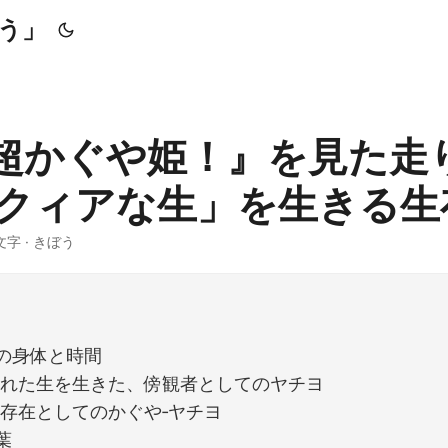
う」
超かぐや姫！』を見た走
「クィアな生」を生きる生
 文字 · きぼう
の身体と時間
外れた生を生きた、傍観者としてのヤチヨ
存在としてのかぐや‐ヤチヨ
葉