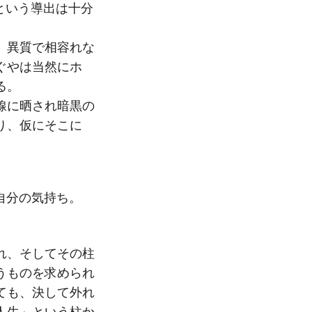
という導出は十分
、異質で相容れな
ぐやは当然にホ
る。
線に晒され暗黒の
り、仮にそこに
自分の気持ち。
れ、そしてその柱
うものを求められ
ても、決して外れ
人生」という柱か